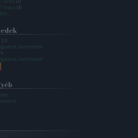
7 június
(
3
)
7 május
(
3
)
ább
...
eedek
 2.0
egyzések
,
kommentek
om
egyzések
,
kommentek
gyéb
épés
isztráció