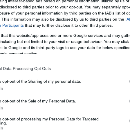
segí
eing interest-based ads based on personal information utilized by us or
et ígérnek a kártyák. Látogatások, hírek,
Nag
disclosed to third parties prior to your opt-out. You may separately opt-
re számíthatunk...Most az adás és elfogadás
mer
losure of your personal information by third parties on the IAB’s list of
nergiaszintünket is a másik megértésével, az
Mun
. This information may also be disclosed by us to third parties on the
IA
a megnövelésével.
kap
Participants
that may further disclose it to other third parties.
meg
 that this website/app uses one or more Google services and may gath
hoz
lmasság által valószínű....A csapatmunka most
tör
including but not limited to your visit or usage behaviour. You may click 
javíthatjuk esélyeinket munka
helyünkön...Sok
vez
 to Google and its third-party tags to use your data for below specifi
ó, .kiváltképp ha nem ragaszkodunk eddigi
pén
ogle consent section.
ozgásba jöhet most, újat hozva ha csak nem
vál
t ígéri a Változás jóskártya.
min
l Data Processing Opt Outs
Hon
ren
em felújításra, változtatásra, költözésre jó
o opt-out of the Sharing of my personal data.
kár
időpont ez.
jós
In
 hetet kívánok szeretettel.
tal
http
o opt-out of the Sale of my Personal Data.
JÓStudio.
In
Mayer Gabi.
K
tp://josol.hu/
to opt-out of processing my Personal Data for Targeted
ing.
In