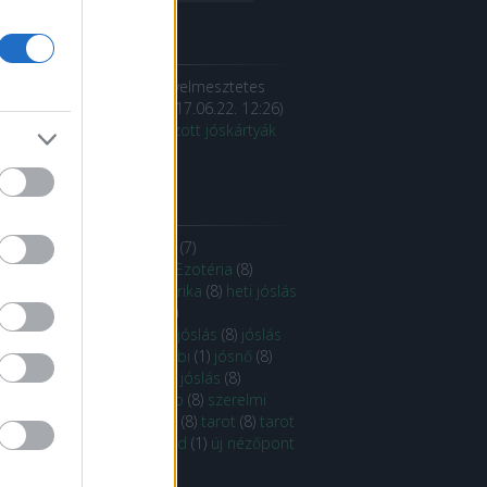
iss topikok
ikó Kára:
Koszonom a figyelmesztetes
halgatom a tanacsot
(
2017.06.22. 12:26
)
e heti /17.jún.12-17-g / húzott jóskártyák
rendben..:
ímkék
(
8
)
élet életmód ezotéria
(
7
)
rgiagyógyászat
(
8
)
ezo
(
8
)
Ezotéria
(
8
)
téria
(
8
)
ezoteria
(
8
)
ezoterika
(
8
)
heti jóslás
eti tarot
(
8
)
horoszkóp
(
8
)
oszkópelemzés
(
8
)
jós
(
8
)
jóslás
(
8
)
jóslás
apest
(
8
)
jóslás Mayer Gabi
(
1
)
jósnő
(
8
)
tyajóslás
(
8
)
párkapcsolati jóslás
(
8
)
mélyre szabott horoszkóp
(
8
)
szerelmi
oszkóp
(
8
)
szerelmi jóslás
(
8
)
tarot
(
8
)
tarot
lás
(
8
)
tarot kártya
(
8
)
újhold
(
1
)
új nézőpont
Címkefelhő