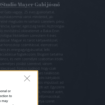
Studio Mayer Gabi jósnő
er Gabi vagyok. 25 éves gyakorlattal,
asztalatommal várok mindenkit, aki
retné megtudni mi várható szerelem, pénz,
rencse, karrier, egészség terén. Asztrológiai
áló minősítésű oklevelemet a Bakai Ervin
trológiai Intézetben szereztem 4 éves
ulással. Magyar és tarot kártyavetéssel,
etve horoszkóp számítással, elemzéssel,
llem és energiagyógyászattal, lelki
ácsadással foglalkozom. Blogom tartalma
alános, és nem személyre szabottan íródik.
személyes jóslást szeretnél, várom
entkezésed. Fontos tudnod, hogy csak
mélyesen jósolok. Személyes találkozás
kül nem lehet hitelesen jósolni kártyából.
enkor a jelenlét nagyon fontos impulzust ad
ártyák jelentéséhez, kiegészíti azt. Egyszerre
sonal or
ülönböző kártyából jósolok, mindezt azért,
ection to
y kiszűrjem a nem hiteles információkat.
ou may
dent meg tudhatunk, a kártya szeret