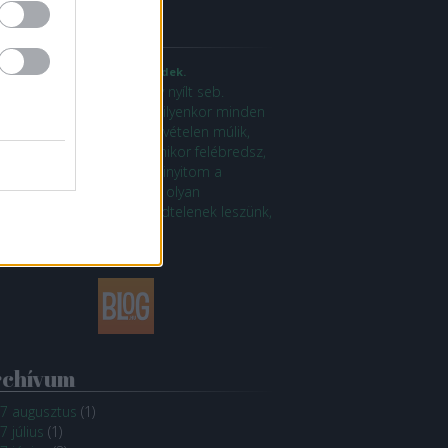
ogajánló
y mellettem, amikor felébredek.
a úgy ébredünk, mint egy nyílt seb.
telenül, sérülékenyen, és ilyenkor minden
első szón, az első lélegzetvételen múlik,
n, ahogyan rám nézel, amikor felébredsz,
gyan rám nézel, amikor kinyitom a
mem. (...) Felébredünk, és olyan
ülékenyek, érzékenyek, védtelenek leszünk,
gy…
ogyuljvelem.blog.hu
rchívum
7 augusztus
(
1
)
7 július
(
1
)