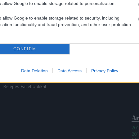
/id/12690747
o allow Google to enable storage related to personalization.
Bl
o allow Google to enable storage related to security, including
Lég
cation functionality and fraud prevention, and other user protection.
Néh
értelmében felhasználói tartalomnak minősülnek, értük a
Véd
elelősséget nem vállal, azokat nem ellenőrzi. Kifogás esetén
lhasználási feltételekben
és az
adatvédelmi tájékoztatóban
.
az 
azo
CONFIRM
aho
sze
sér
Data Deletion
Data Access
Privacy Policy
ho
gy
 ‐
Belépés Facebookkal
A
201
201