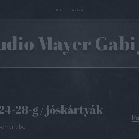
HETI JÓSKÁRTYÁK
dio Mayer Gabi
 .24-28-g / jóskártyák
Fa
Sorrendben: