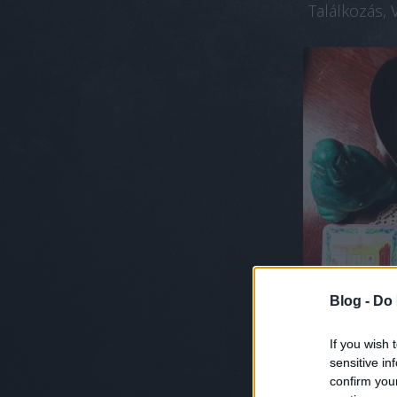
Találkozás, 
Blog -
Do 
If you wish 
sensitive in
confirm you