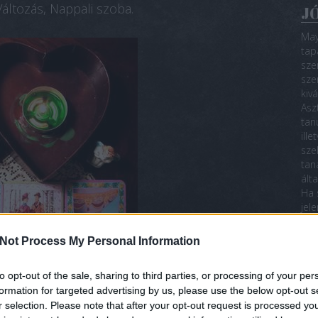
Változás, Nappali szoba.
JÓ
May
tap
sze
sze
kiv
Asz
tan
ill
sze
tan
ált
Ha 
jel
sze
nél
Not Process My Personal Information
Ily
a k
to opt-out of the sale, sharing to third parties, or processing of your per
4 k
formation for targeted advertising by us, please use the below opt-out s
hog
r selection. Please note that after your opt-out request is processed y
Min