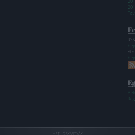
201
201
Tov
F
RSS
bej
At
bej
E
Bel
Reg
HETI JÓSKÁRTYÁK