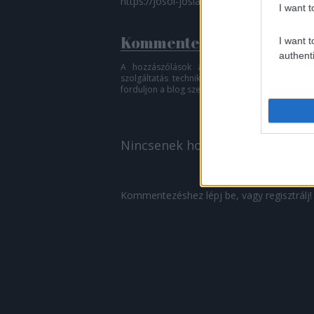
https://josol-joslas.blog.hu/api/trackback
I want t
Kommentek:
I want t
authenti
A hozzászólások a
vonatkozó jogszabályok
szolgáltatás technikai
üzemeltetője semmilyen f
forduljon a blog szerkesztőjéhez. Részletek a
Fe
Nincsenek hozzászólások.
Kommentezéshez
lépj be
, vagy
regisztrálj
!