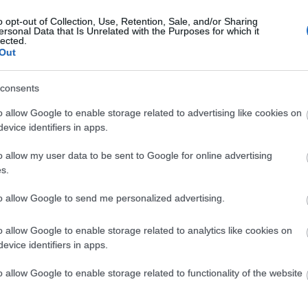
o opt-out of Collection, Use, Retention, Sale, and/or Sharing
Fr
kóp
ezoterika
élet életmód ezotéria
jóslás
ezoteria
jós
ersonal Data that Is Unrelated with the Purposes for which it
lected.
j nézőpont
tarot kártya
Ezotéria
párkapcsolati jóslás
Out
Ild
óslás
horoszkópelemzés
személyre szabott horoszkóp
meg
Az 
consents
sor
Szólj hozzá!
Tetszik
0
o allow Google to enable storage related to advertising like cookies on
evice identifiers in apps.
C
o allow my user data to be sent to Google for online advertising
élet
ene
s.
ezo
(
8
)
h
to allow Google to send me personalized advertising.
hor
bud
o allow Google to enable storage related to analytics like cookies on
kár
evice identifiers in apps.
sze
hor
o allow Google to enable storage related to functionality of the website
jós
e:
(
8
)