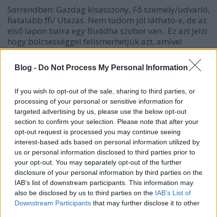
Sorrendben: Gazdag kisasszony, Fő személy/udvarló,
fiatalabb ffi/ Utazás. Nem tudom jól látható-e, de az
első lapon balra egy Buddha szobor van.. Ez azt jelzi
hogy bölcsességgel felismerhetjük azt, amivel
rendelkezünk és ami boldoggá is tehet minket akkor,
ha ezt elfogadjuk.. Jó reményeket jelez…
Blog -
Do Not Process My Personal Information
If you wish to opt-out of the sale, sharing to third parties, or
processing of your personal or sensitive information for
targeted advertising by us, please use the below opt-out
section to confirm your selection. Please note that after your
opt-out request is processed you may continue seeing
interest-based ads based on personal information utilized by
us or personal information disclosed to third parties prior to
your opt-out. You may separately opt-out of the further
disclosure of your personal information by third parties on the
IAB’s list of downstream participants. This information may
also be disclosed by us to third parties on the
IAB’s List of
Downstream Participants
that may further disclose it to other
third parties.