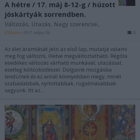
A hétre / 17. máj 8-12-g / húzott
jóskártyák sorrendben.
Változás, Utazás, Nagy szerencse..
JÓStudio
•
2017. május 09.
0
Az élet áramlását jelzi az első lap, mutatja valami
meg fog változni, illetve megváltoztatható. Régóta
esedékes változás várható munkával, utazással,
esetleg költözködéssel. Dolgaink mozgásba
lendülnek és ez annál könnyebben megy, minél
szabadabbak, nyitottabbak, rugalmasabbak
vagyunk. Itt az…