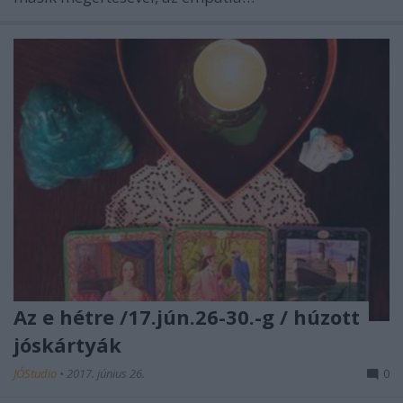
Az e hétre /17.jún.26-30.-g / húzott
jóskártyák
JÓStudio
•
2017. június 26.
0