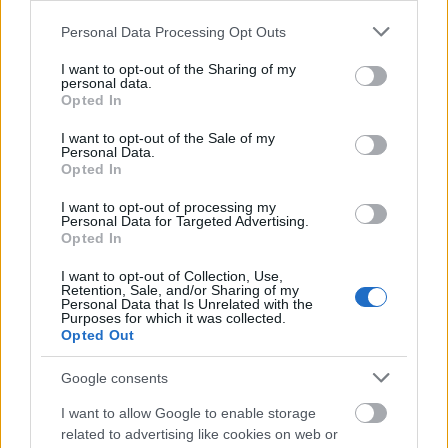
Please note that this website/app uses one or more Google
A heti /17.jún.19-23-g/ jóskártyák
Personal Data Processing Opt Outs
services and may gather and store information including but
JÓStudio
•
2017. június 22.
0
not limited to your visit or usage behaviour. You may click to
I want to opt-out of the Sharing of my
personal data.
grant or deny consent to Google and its third-party tags to
Opted In
use your data for below specified purposes in below Google
Sorrendben: Várakozás, Beteljesült szerelem,
consent section.
I want to opt-out of the Sale of my
Változás.. Valahogy úgy van, hogy ez a hét bármit
Personal Data.
hozhat és mégse... Az első kártya azt üzeni bár
Opted In
számot vethetünk kívánságainkkal, vágyainkkal a
beteljesülésért szinte alig tehetünk, jobb ha
I want to opt-out of processing my
Personal Data for Targeted Advertising.
bizakodók és türelmesek vagyunk, és a felsőbb
Opted In
hatalmakra…
I want to opt-out of Collection, Use,
Retention, Sale, and/or Sharing of my
Personal Data that Is Unrelated with the
Purposes for which it was collected.
Opted Out
Google consents
I want to allow Google to enable storage
related to advertising like cookies on web or