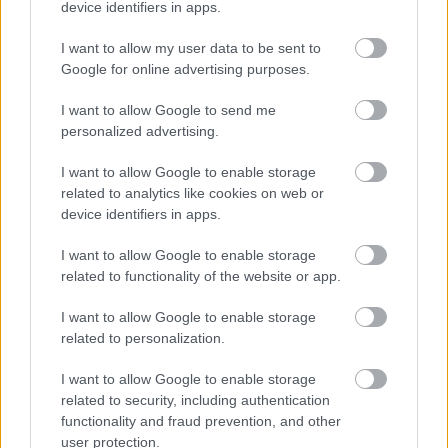
device identifiers in apps.
I want to allow my user data to be sent to
Google for online advertising purposes.
I want to allow Google to send me
personalized advertising.
Az e heti /17.jún.12-17-g / húzott
I want to allow Google to enable storage
jóskártyák sorrendben..:
related to analytics like cookies on web or
device identifiers in apps.
JÓStudio
•
2017. június 13.
1
I want to allow Google to enable storage
Találkozás. Utazás. Nappali szoba.. Mozgalmas
related to functionality of the website or app.
hét ez, látogatások új ismeretségek várhatóak, olyan
emberekkel kerülhetünk közelebbi kapcsolatba
I want to allow Google to enable storage
akivel mondanivalónk!! van egymásnak.
related to personalization.
...Csapatmunkára, munkahelyi kapcsolatok
I want to allow Google to enable storage
továbbépítésére kedvező idő ez. Kaland sem kizárt,
related to security, including authentication
ne mélyedjünk el…
functionality and fraud prevention, and other
user protection.