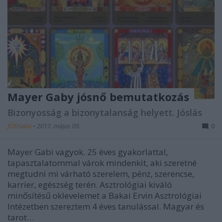
Mayer Gaby jósnő bemutatkozás
Bizonyosság a bizonytalanság helyett. Jóslás
JÓStudio
•
2017. május 09.
0
Mayer Gabi vagyok. 25 éves gyakorlattal,
tapasztalatommal várok mindenkit, aki szeretné
megtudni mi várható szerelem, pénz, szerencse,
karrier, egészség terén. Asztrológiai kiváló
minősítésű oklevelemet a Bakai Ervin Asztrológiai
Intézetben szereztem 4 éves tanulással. Magyar és
tarot…