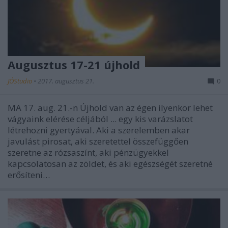
Augusztus 17-21 újhold
JÓStudio
•
2017. augusztus 21.
0
MA 17. aug. 21.-n Újhold van az égen ilyenkor lehet
vágyaink elérése céljából ... egy kis varázslatot
létrehozni gyertyával. Aki a szerelemben akar
javulást pirosat, aki szeretettel összefüggően
szeretne az rózsaszínt, aki pénzügyekkel
kapcsolatosan az zöldet, és aki egészségét szeretné
erősíteni…