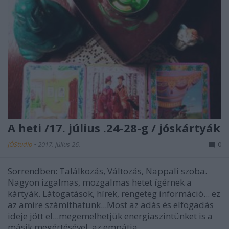
A heti /17. július .24-28-g / jóskártyák
JÓStudio
•
2017. július 26.
0
Sorrendben: Találkozás, Változás, Nappali szoba.
Nagyon izgalmas, mozgalmas hetet ígérnek a
kártyák. Látogatások, hírek, rengeteg információ... ez
az amire számíthatunk...Most az adás és elfogadás
ideje jött el...megemelhetjük energiaszintünket is a
másik megértésével, az empátia…