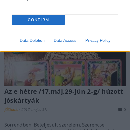
CONFIRM
Data Deletion
Data Access
Privacy Policy
Az e hétre /17.máj.29-jún 2-g/ húzott
jóskártyák
JÓStudio
•
2017. május 31.
0
Sorrendben: Beteljesült szerelem, Szerencse,